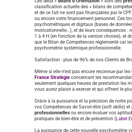
Ces deux «
Bilans d’Orientation
» sont des
pre
classification actuelle des « bilans de compéten
et de ce fait ne sont pas finançables par le CP
ou encore votre financement personnel. Ces tro
psychométriques et digitaux (bases de données d
motivationnelle…), et de leurs conséquences : 
1 à 4 H (en fonction de la version choisie), et d
que le Bilan de Compétences réglementé car les
psychométrie systémique professionnelle.
Satisfaction : plus de 96% de nos Clients de Bro
Même si elle n’est pas encore reconnue par les
France Stratégie
concernant les recommandati
seulement quelques heures de prestation les mé
vous aurez plaisir à exercer et qui offrent le pl
Grâce à la puissance et la précision de notre p
vos Compétences de Savoir-être (soft skills) 
professionnelles
ou encore évaluer vos aptitu
pratiques de bien-être et de prévention (
Label E
La puissance de cette nouvelle psychométrie v