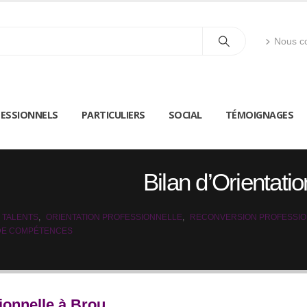
Nous co
ESSIONNELS
PARTICULIERS
SOCIAL
TÉMOIGNAGES
Bilan d’Orientati
 TALENTS
,
ORIENTATION PROFESSIONNELLE
,
RECONVERSION PROFESSI
 DE COMPÉTENCES
ionnelle à Brou