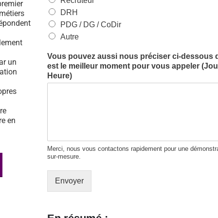
Recruteur
premier
DRH
 métiers
répondent
PDG / DG / CoDir
Autre
ulement
Vous pouvez aussi nous préciser ci-dessous 
par un
est le meilleur moment pour vous appeler (Jour
tation
Heure)
opres
re
re en
Merci, nous vous contactons rapidement pour une démonstra
sur-mesure.
Envoyer