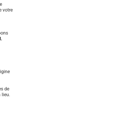
e
e votre
bons
l.
igine
ès de
lieu.