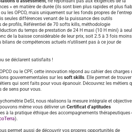
stations d’assessment
, ne répondant pas aux exigences de la
ces » en matière de durée (ils sont bien plus rapides et plus fiab
F ou les OPCO, mais uniquement sur les fonds propres de l’entrep
is seules différences venant de la puissance des outils
e profils, Référentiel de 70 softs kills, méthodologie
réduction du temps de prestation de 24 H maxi (10 H mini) à se
onc de la baisse considérable de leur prix, soit 2.5 à 3 fois moin
 bilans de compétences actuels n’utilisent pas à ce jour de
u se déclarent satisfaits !
 OPCO ou le CPF, cette innovation répond au cahier des charges 
ons gouvernementales sur les
soft skills
. Elle permet de trouver
tiers qui sont faits pour vous épanouir. Découvrez les métiers 
us de sens pour vous.
sychométrie DeSI, nous réalisons la mesure intégrale et objective
et pouvons même vous délivrer un
Certificat d’aptitudes
des à la pratique éthique des accompagnements thérapeutiques
coTerra
).
ous permet aussi de découvrir vos propres opportunités de