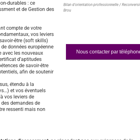
on-durables : ce
Bilan d'orientation professionnelle / Reconvers
essment et de Gestion des
Brou
nt compte de votre
fondamentaux, vos leviers
voir-être (soft skills)
ase de données européenne
Nous contacter par téléphon
e avec les nouveaux
rtificat d’aptitudes
étences de savoir-être
tentiels, afin de soutenir
us, étendu à la
s…) et vos éventuels
à vos leviers de
% des demandes de
tre ressenti mais non