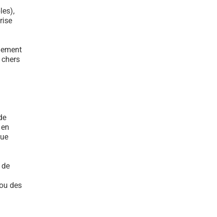
les),
rise
ulement
s chers
de
 en
que
 de
 ou des