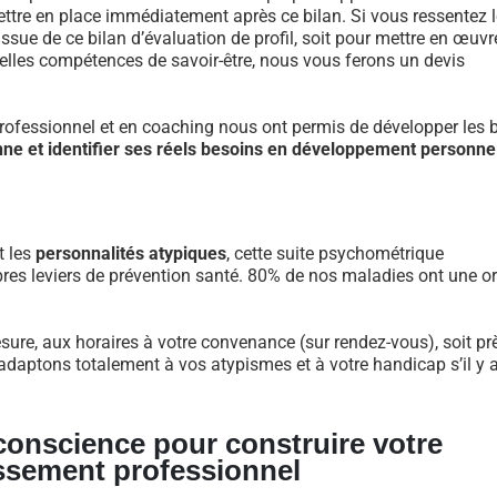
re en place immédiatement après ce bilan. Si vous ressentez l
ue de ce bilan d’évaluation de profil, soit pour mettre en œuvr
velles compétences de savoir-être, nous vous ferons un devis
fessionnel et en coaching nous ont permis de développer les 
nne et identifier ses réels besoins en développement personne
t les
personnalités atypiques
, cette suite psychométrique
res leviers de prévention santé. 80% de nos maladies ont une or
sure, aux horaires à votre convenance (sur rendez-vous), soit pr
daptons totalement à vos atypismes et à votre handicap s’il y a 
 conscience pour construire votre
ssement professionnel