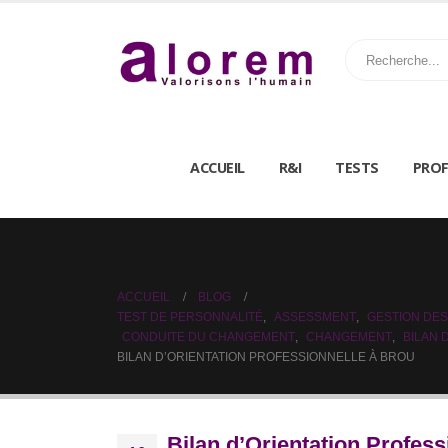
ACCUEIL
R&I
TESTS
PROF
ACCUEIL
BLOG
TEST DE PERSONNALITÉ
,
ASSESSMENT
,
GESTION DES
CONDUITE DU CHANGEMENT
,
CHANGEMENT
,
BILAN
BILAN D’ORIENTATION PROFESSIONNELLE À BROU
Bilan d’Orientation Profess