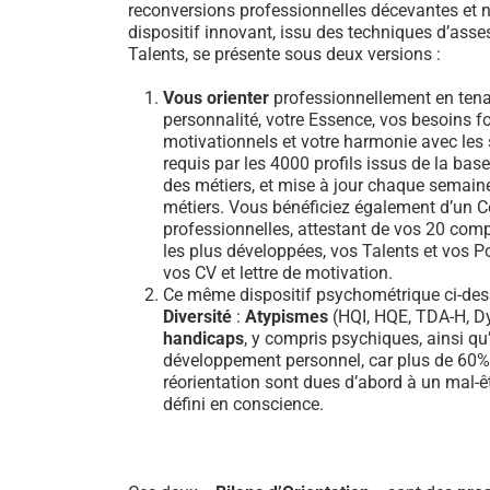
reconversions professionnelles décevantes et n
dispositif innovant, issu des techniques d’ass
Talents, se présente sous deux versions :
Vous orienter
professionnellement en tena
personnalité, votre Essence, vos besoins 
motivationnels et votre harmonie avec les sa
requis par les 4000 profils issus de la b
des métiers, et mise à jour chaque semain
métiers. Vous bénéficiez également d’un Ce
professionnelles, attestant de vos 20 comp
les plus développées, vos Talents et vos Po
vos CV et lettre de motivation.
Ce même dispositif psychométrique ci-dess
Diversité
:
Atypismes
(HQI, HQE, TDA-H, Dy
handicaps
, y compris psychiques, ainsi qu’
développement personnel, car plus de 60
réorientation sont dues d’abord à un mal-ê
défini en conscience.