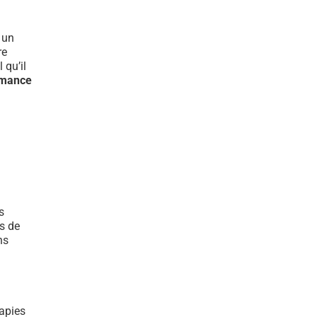
t un
re
 qu’il
rmance
s
s de
ns
rapies