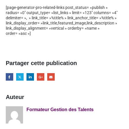
[page-generator-pro-related-links post_status= »publish »
radius= »0″ output_type= »list_links » limit= »123″ columns= »4″
delimiter= », » link_title= »%title% » link_anchor_title= »%title% »
link_display_order= »link_title,featured_image,link_description »
link_display_alignment= »vertical » orderby= »name »
order= »asc »]
Partager cette publication
Auteur
Formateur Gestion des Talents