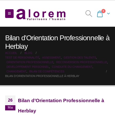
0
Bilan d’Orientation Professionnelle à
Herblay
ACCUEIL
BLOG
TEST DE PERSONNALITÉ
,
ASSESSMENT
,
GESTION DES TALENTS
,
ORIENTATION PROFESSIONNELLE
,
RECONVERSION PROFESSIONNELLE
,
DEVELOPPEMENT PERSONNEL
,
CONDUITE DU CHANGEMENT
,
CHANGEMENT
,
BILAN DE COMPÉTENCES
BILAN D’ORIENTATION PROFESSIONNELLE À HERBLAY
Bilan d’Orientation Professionnelle à
26
Mai
Herblay