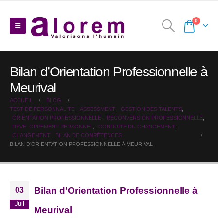
0
Bilan d’Orientation Professionnelle à
Meurival
ACCUEIL
BLOG
TEST DE PERSONNALITÉ
,
ASSESSMENT
,
GESTION DES TALENTS
,
ORIENTATION PROFESSIONNELLE
,
RECONVERSION PROFESSIONNELLE
,
DEVELOPPEMENT PERSONNEL
,
CONDUITE DU CHANGEMENT
,
CHANGEMENT
,
BILAN DE COMPÉTENCES
BILAN D’ORIENTATION PROFESSIONNELLE À MEURIVAL
Bilan d’Orientation Professionnelle à
03
Juil
Meurival