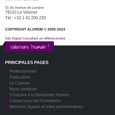
51 bis Avenue de Lorraine
78110 Le Vésinet
Tél : +33 1 41 200 220
COPYRIGHT ALOREM © 2005-2024
Adn Digital Consultant en référencement
Valorisons l'Humain !
PRINCIPALES PAGES
Professionnels
Particuliers
Le Cabinet
Nous contacter
S’inscrire à la Newsletter Alorem
Contact pour les Formations
Mentions légales et infos administratives