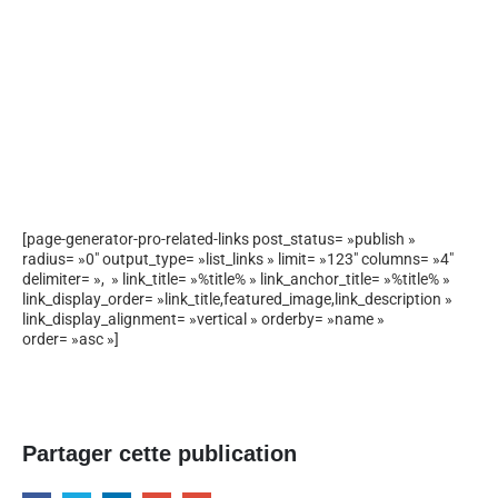
[page-generator-pro-related-links post_status= »publish »
radius= »0″ output_type= »list_links » limit= »123″ columns= »4″
delimiter= », » link_title= »%title% » link_anchor_title= »%title% »
link_display_order= »link_title,featured_image,link_description »
link_display_alignment= »vertical » orderby= »name »
order= »asc »]
Partager cette publication