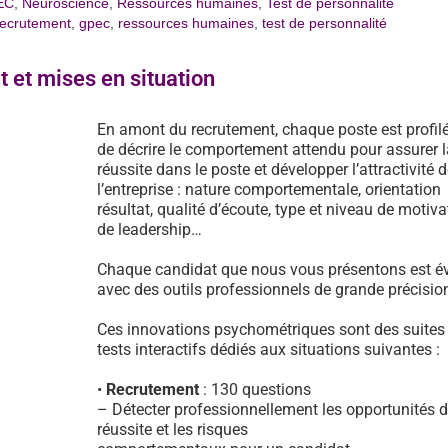
EC
,
Neuroscience
,
Ressources humaines
,
Test de personnalité
recrutement
,
gpec
,
ressources humaines
,
test de personnalité
t et mises en situation
En amont du recrutement, chaque poste est profilé
de décrire le comportement attendu pour assurer l
réussite dans le poste et développer l’attractivité d
l’entreprise : nature comportementale, orientation
résultat, qualité d’écoute, type et niveau de motiva
de leadership…
Chaque candidat que nous vous présentons est é
avec des outils professionnels de grande précisio
Ces innovations psychométriques sont des suites
tests interactifs dédiés aux situations suivantes :
•
Recrutement
: 130 questions
– Détecter professionnellement les opportunités 
réussite et les risques