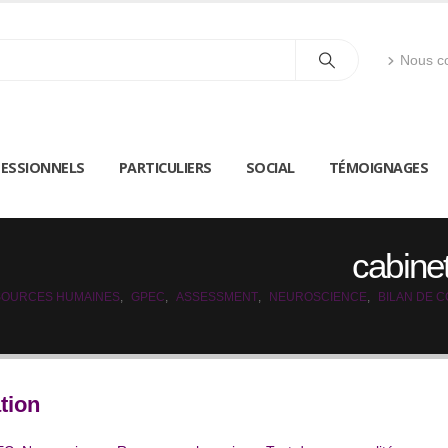
Nous co
ESSIONNELS
PARTICULIERS
SOCIAL
TÉMOIGNAGES
cabine
OURCES HUMAINES
,
GPEC
,
ASSESSMENT
,
NEUROSCIENCE
,
BILAN DE 
tion