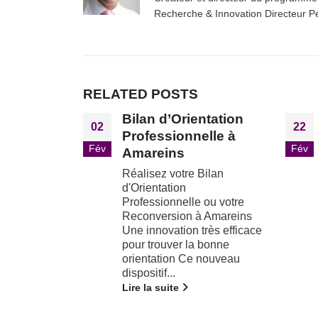
Recherche & Innovation Directeur 
RELATED
POSTS
ntation
Bilan d’Orientation
22
17
lle à
Professionnelle à La
Fév
Jan
Frette-sur-Seine
Bilan
Réalisez votre Bilan
d'Orientation
 ou votre
Professionnelle ou votre
 Amareins
Reconversion à La Frette-
rès efficace
sur-Seine Une innovation
 bonne
très efficace pour trouver la
 nouveau
bonne orientation Ce
nouveau...
Lire la suite