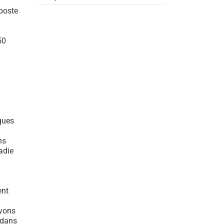
 poste
50
ques
ns
adie
ent
avons
 dans