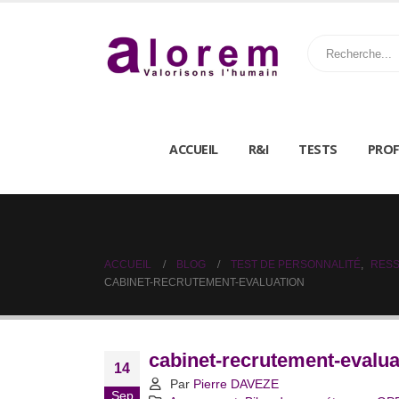
ACCUEIL
R&I
TESTS
PROF
ACCUEIL
BLOG
TEST DE PERSONNALITÉ
,
RESS
CABINET-RECRUTEMENT-EVALUATION
cabinet-recrutement-evalua
14
Par
Pierre DAVEZE
Sep