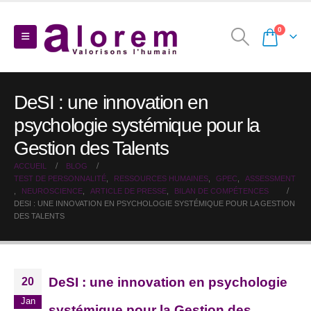
0
DeSI : une innovation en
psychologie systémique pour la
Gestion des Talents
ACCUEIL
BLOG
TEST DE PERSONNALITÉ
,
RESSOURCES HUMAINES
,
GPEC
,
ASSESSMENT
,
NEUROSCIENCE
,
ARTICLE DE PRESSE
,
BILAN DE COMPÉTENCES
DESI : UNE INNOVATION EN PSYCHOLOGIE SYSTÉMIQUE POUR LA GESTION
DES TALENTS
DeSI : une innovation en psychologie
20
Jan
systémique pour la Gestion des