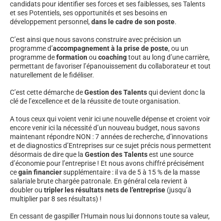
candidats pour identifier ses forces et ses faiblesses, ses Talents
et ses Potentiels, ses opportunités et ses besoins en
développement personnel,
dans le cadre de son poste
.
C’est ainsi que nous savons construire avec précision un
programme d’
accompagnement à la prise de poste
, ou un
programme de
formation
ou
coaching
tout au long d’une carrière,
permettant de favoriser l’épanouissement du collaborateur et tout
naturellement de le fidéliser.
C’est cette démarche de
Gestion des Talents
qui devient donc la
clé de l’excellence et de la réussite de toute organisation.
A tous ceux qui voient venir ici une nouvelle dépense et croient voir
encore venir ici la nécessité d’un nouveau budget, nous savons
maintenant répondre NON : 7 années de recherche, d’innovations
et de diagnostics d’Entreprises sur ce sujet précis nous permettent
désormais de dire que la
Gestion des Talents
est une source
d’économie pour l’entreprise ! Et nous avons chiffré précisément
ce
gain financier
supplémentaire : il va de 5 à 15 % de la masse
salariale brute chargée patronale. En général cela revient à
doubler ou
tripler les résultats nets de l’entreprise
(jusqu’à
multiplier par 8 ses résultats) !
En cessant de gaspiller l’Humain nous lui donnons toute sa valeur,