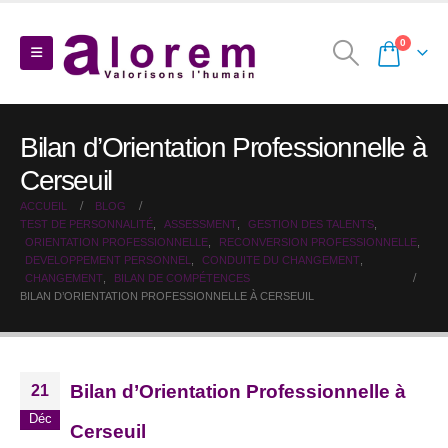
0
Bilan d’Orientation Professionnelle à
Cerseuil
ACCUEIL
BLOG
TEST DE PERSONNALITÉ
,
ASSESSMENT
,
GESTION DES TALENTS
,
ORIENTATION PROFESSIONNELLE
,
RECONVERSION PROFESSIONNELLE
,
DEVELOPPEMENT PERSONNEL
,
CONDUITE DU CHANGEMENT
,
CHANGEMENT
,
BILAN DE COMPÉTENCES
BILAN D’ORIENTATION PROFESSIONNELLE À CERSEUIL
Bilan d’Orientation Professionnelle à
21
Déc
Cerseuil