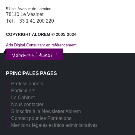
51 bis Avenue de Lorraine
78110 Le Vésinet
Tél : +33 1 41 200 220
COPYRIGHT ALOREM © 2005-2024
Adn Digital Consultant en référencement
Valorisons l'Humain !
PRINCIPALES PAGES
Professionnels
Particuliers
Le Cabinet
Nous contacter
S’inscrire à la Newsletter Alorem
Contact pour les Formations
Mentions légales et infos administratives