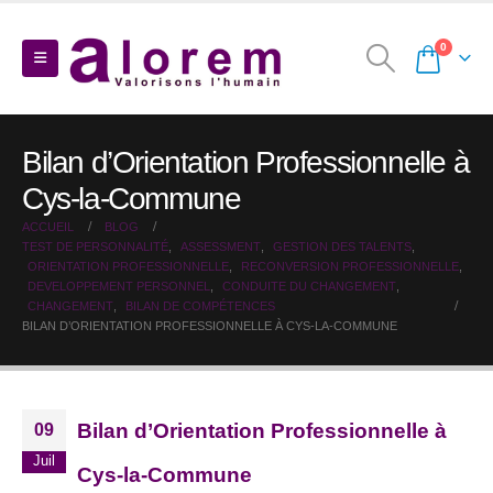
0
Bilan d’Orientation Professionnelle à
Cys-la-Commune
ACCUEIL
BLOG
TEST DE PERSONNALITÉ
,
ASSESSMENT
,
GESTION DES TALENTS
,
ORIENTATION PROFESSIONNELLE
,
RECONVERSION PROFESSIONNELLE
,
DEVELOPPEMENT PERSONNEL
,
CONDUITE DU CHANGEMENT
,
CHANGEMENT
,
BILAN DE COMPÉTENCES
BILAN D’ORIENTATION PROFESSIONNELLE À CYS-LA-COMMUNE
Bilan d’Orientation Professionnelle à
09
Juil
Cys-la-Commune