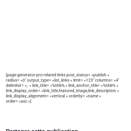
[page-generator-pro-related-links post_status= »publish »
radius= »0″ output_type= »list_links » limit= »123″ columns= »4″
delimiter= », » link_title= »%title% » link_anchor_title= »%title% »
link_display_order= »link_title,featured_image,link_description »
link_display_alignment= »vertical » orderby= »name »
order= »asc »]