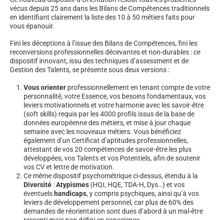
vécus depuis 25 ans dans les Bilans de Compétences traditionnels
en identifiant clairement la liste des 10 à 50 métiers faits pour
vous épanouir.
Fini les déceptions à l’issue des Bilans de Compétences, fini les
reconversions professionnelles décevantes et non-durables : ce
dispositif innovant, issu des techniques d’assessment et de
Gestion des Talents, se présente sous deux versions :
Vous orienter
professionnellement en tenant compte de votre
personnalité, votre Essence, vos besoins fondamentaux, vos
leviers motivationnels et votre harmonie avec les savoir-être
(soft skills) requis par les 4000 profils issus de la base de
données européenne des métiers, et mise à jour chaque
semaine avec les nouveaux métiers. Vous bénéficiez
également d’un Certificat d’aptitudes professionnelles,
attestant de vos 20 compétences de savoir-être les plus
développées, vos Talents et vos Potentiels, afin de soutenir
vos CV et lettre de motivation.
Ce même dispositif psychométrique ci-dessus, étendu à la
Diversité
:
Atypismes
(HQI, HQE, TDA-H, Dys…) et vos
éventuels
handicaps
, y compris psychiques, ainsi qu’à vos
leviers de développement personnel, car plus de 60% des
demandes de réorientation sont dues d’abord à un mal-être
ressenti mais non défini en conscience.