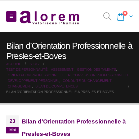
0
Bilan d’Orientation Professionnelle à
Presles-et-Boves
ACCUEIL
BLOG
TEST DE PERSONNALITÉ
,
ASSESSMENT
,
GESTION DES TALENTS
,
ORIENTATION PROFESSIONNELLE
,
RECONVERSION PROFESSIONNELLE
,
DEVELOPPEMENT PERSONNEL
,
CONDUITE DU CHANGEMENT
,
CHANGEMENT
,
BILAN DE COMPÉTENCES
BILAN D’ORIENTATION PROFESSIONNELLE À PRESLES-ET-BOVES
Bilan d’Orientation Professionnelle à
23
Mai
Presles-et-Boves