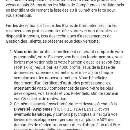
vécus depuis 25 ans dans les Bilans de Compétences traditionnels
en identifiant clairement la liste des 10 à 50 métiers faits pour
vous épanouir.
Fini les déceptions à l’issue des Bilans de Compétences, fini les
reconversions professionnelles décevantes et non-durables : ce
dispositif innovant, issu des techniques d’assessment et de
Gestion des Talents, se présente sous deux versions :
Vous orienter
professionnellement en tenant compte de votre
personnalité, votre Essence, vos besoins fondamentaux, vos
leviers motivationnels et votre harmonie avec les savoir-être
(soft skills) requis par les 4000 profils issus de la base de
données européenne des métiers, et mise à jour chaque
semaine avec les nouveaux métiers. Vous bénéficiez
également d’un Certificat d’aptitudes professionnelles,
attestant de vos 20 compétences de savoir-être les plus
développées, vos Talents et vos Potentiels, afin de soutenir
vos CV et lettre de motivation.
Ce même dispositif psychométrique ci-dessus, étendu à la
Diversité
:
Atypismes
(HQI, HQE, TDA-H, Dys…) et vos
éventuels
handicaps
, y compris psychiques, ainsi qu’à vos
leviers de développement personnel, car plus de 60% des
demandes de réorientation sont dues d’abord à un mal-être
ressenti mais non défini en conscience.