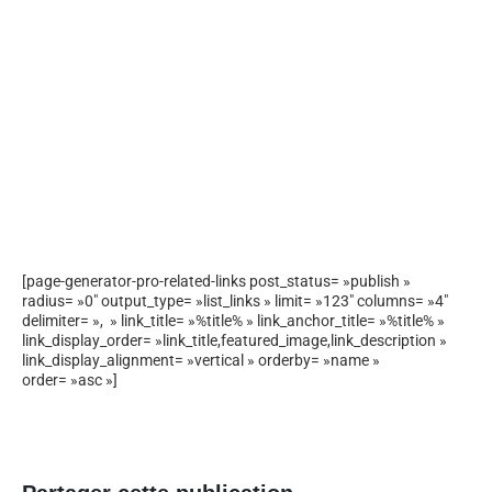
[page-generator-pro-related-links post_status= »publish »
radius= »0″ output_type= »list_links » limit= »123″ columns= »4″
delimiter= », » link_title= »%title% » link_anchor_title= »%title% »
link_display_order= »link_title,featured_image,link_description »
link_display_alignment= »vertical » orderby= »name »
order= »asc »]