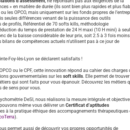
stations d’assessment
, ne répondant pas aux exigences de la
ces » en matière de durée (ils sont bien plus rapides et plus fiab
F ou les OPCO, mais uniquement sur les fonds propres de l’entrep
is seules différences venant de la puissance des outils
e profils, Référentiel de 70 softs kills, méthodologie
réduction du temps de prestation de 24 H maxi (10 H mini) à se
onc de la baisse considérable de leur prix, soit 2.5 à 3 fois moin
 bilans de compétences actuels n’utilisent pas à ce jour de
nte-Foy-lès-Lyon se déclarent satisfaits !
 OPCO ou le CPF, cette innovation répond au cahier des charges 
ons gouvernementales sur les
soft skills
. Elle permet de trouver
tiers qui sont faits pour vous épanouir. Découvrez les métiers 
us de sens pour vous.
sychométrie DeSI, nous réalisons la mesure intégrale et objective
et pouvons même vous délivrer un
Certificat d’aptitudes
des à la pratique éthique des accompagnements thérapeutiques
coTerra
).
ous permet aussi de découvrir vos propres opportunités de