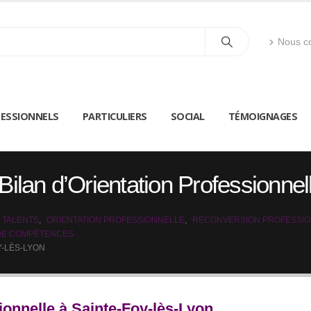
Nous co
ESSIONNELS
PARTICULIERS
SOCIAL
TÉMOIGNAGES
Bilan d’Orientation Professionne
 TALENTS
,
ORIENTATION PROFESSIONNELLE
,
RECONVERSION PROFESSI
 DE COMPÉTENCES
Y-LÈS-LYON
ionnelle à Sainte-Foy-lès-Lyon