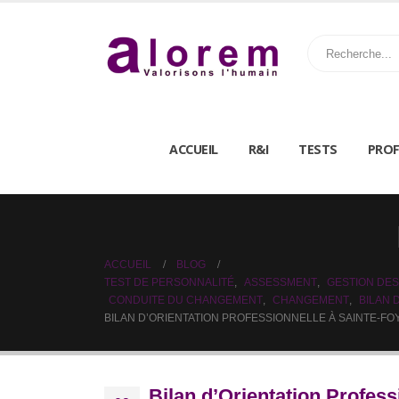
ACCUEIL
R&I
TESTS
PROF
ACCUEIL
BLOG
TEST DE PERSONNALITÉ
,
ASSESSMENT
,
GESTION DES
CONDUITE DU CHANGEMENT
,
CHANGEMENT
,
BILAN
BILAN D’ORIENTATION PROFESSIONNELLE À SAINTE-FO
Bilan d’Orientation Profess