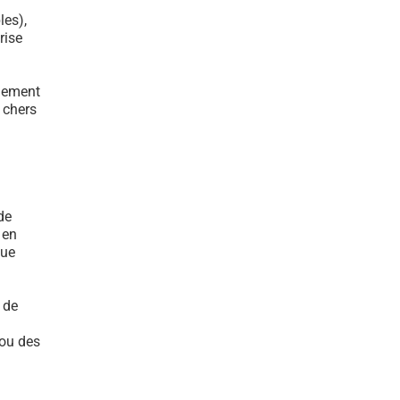
les),
rise
ulement
s chers
de
 en
que
 de
 ou des