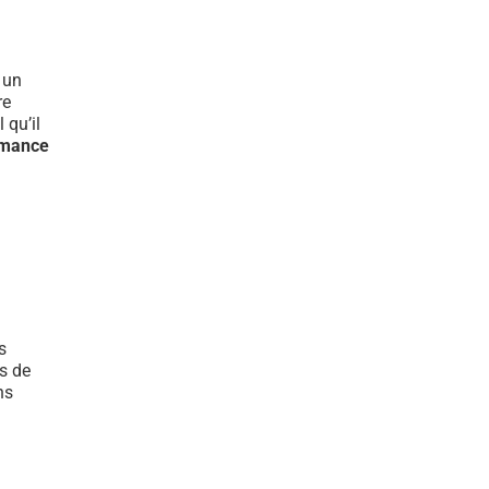
t un
re
 qu’il
rmance
s
s de
ns