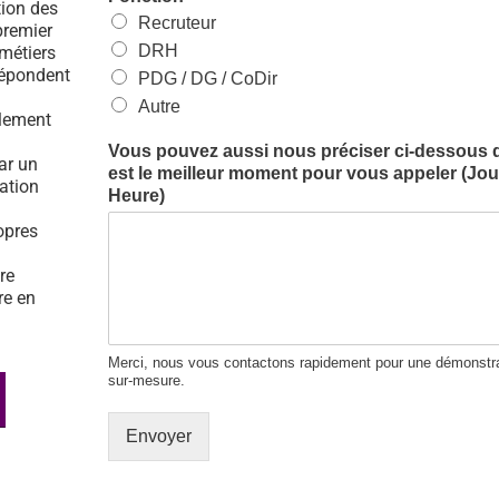
tion des
Recruteur
premier
DRH
 métiers
répondent
PDG / DG / CoDir
Autre
ulement
Vous pouvez aussi nous préciser ci-dessous 
par un
est le meilleur moment pour vous appeler (Jour
tation
Heure)
opres
re
re en
Merci, nous vous contactons rapidement pour une démonstra
sur-mesure.
Envoyer