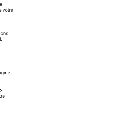
e
e votre
bons
l.
igine
z-
tre