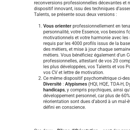
reconversions professionnelles décevantes et n
dispositif innovant, issu des techniques d’ass
Talents, se présente sous deux versions :
Vous orienter
professionnellement en tena
personnalité, votre Essence, vos besoins 
motivationnels et votre harmonie avec les sa
requis par les 4000 profils issus de la b
des métiers, et mise à jour chaque semain
métiers. Vous bénéficiez également d’un Ce
professionnelles, attestant de vos 20 comp
les plus développées, vos Talents et vos Po
vos CV et lettre de motivation.
Ce même dispositif psychométrique ci-dess
Diversité
:
Atypismes
(HQI, HQE, TDA-H, Dy
handicaps
, y compris psychiques, ainsi qu’
développement personnel, car plus de 60
réorientation sont dues d’abord à un mal-ê
défini en conscience.