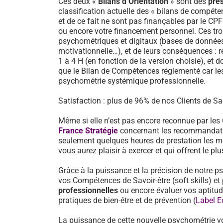
Ces deux «
Bilans d’Orientation
» sont des
pre
classification actuelle des « bilans de compéten
et de ce fait ne sont pas finançables par le CP
ou encore votre financement personnel. Ces tro
psychométriques et digitaux (bases de données d
motivationnelle…), et de leurs conséquences : 
1 à 4 H (en fonction de la version choisie), et d
que le Bilan de Compétences réglementé car les
psychométrie systémique professionnelle.
Satisfaction : plus de 96% de nos Clients de Sai
Même si elle n’est pas encore reconnue par les
France Stratégie
concernant les recommandati
seulement quelques heures de prestation les mé
vous aurez plaisir à exercer et qui offrent le pl
Grâce à la puissance et la précision de notre p
vos Compétences de Savoir-être (soft skills) 
professionnelles
ou encore évaluer vos aptitu
pratiques de bien-être et de prévention (
Label E
La puissance de cette nouvelle psychométrie v