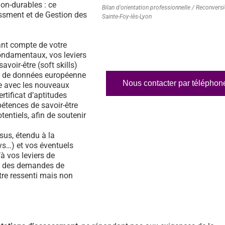
on-durables : ce
Bilan d'orientation professionnelle / Reconvers
essment et de Gestion des
Sainte-Foy-lès-Lyon
nt compte de votre
fondamentaux, vos leviers
voir-être (soft skills)
ase de données européenne
Nous contacter par téléphon
e avec les nouveaux
rtificat d’aptitudes
étences de savoir-être
tentiels, afin de soutenir
us, étendu à la
s…) et vos éventuels
à vos leviers de
% des demandes de
tre ressenti mais non