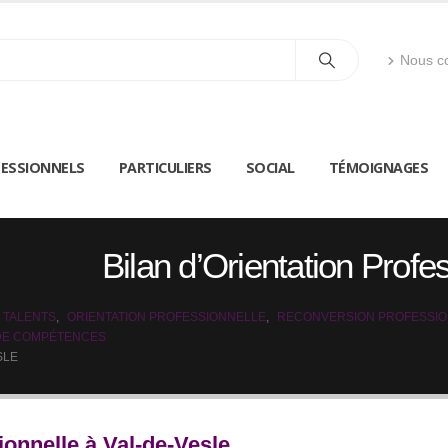
Nous co
ESSIONNELS
PARTICULIERS
SOCIAL
TÉMOIGNAGES
Bilan d’Orientation Profe
 TALENTS
,
ORIENTATION PROFESSIONNELLE
,
RECONVERSION PROFESSI
 DE COMPÉTENCES
SLE
ionnelle à Val-de-Vesle