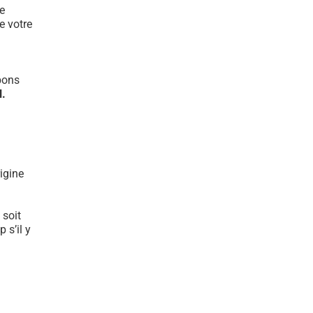
e
e votre
bons
l.
igine
 soit
 s’il y