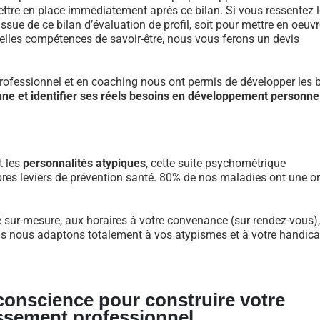
re en place immédiatement après ce bilan. Si vous ressentez l
ue de ce bilan d’évaluation de profil, soit pour mettre en oeuvr
velles compétences de savoir-être, nous vous ferons un devis
fessionnel et en coaching nous ont permis de développer les 
nne et identifier ses réels besoins en développement personne
t les
personnalités atypiques
, cette suite psychométrique
res leviers de prévention santé. 80% de nos maladies ont une or
é sur-mesure, aux horaires à votre convenance (sur rendez-vous),
us nous adaptons totalement à vos atypismes et à votre handicap
 conscience pour construire votre
ssement professionnel