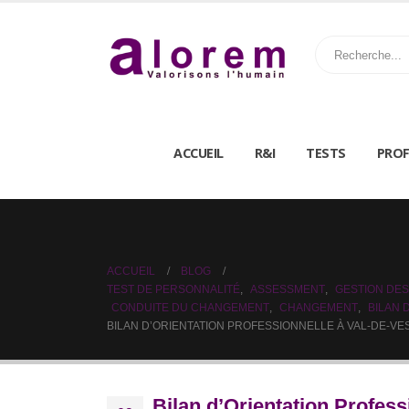
ACCUEIL
R&I
TESTS
PROF
ACCUEIL
BLOG
TEST DE PERSONNALITÉ
,
ASSESSMENT
,
GESTION DES
CONDUITE DU CHANGEMENT
,
CHANGEMENT
,
BILAN
BILAN D’ORIENTATION PROFESSIONNELLE À VAL-DE-VE
Bilan d’Orientation Profess