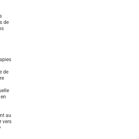
s
s de
ns
rapies
e de
re
elle
 en
nt au
r vers
y