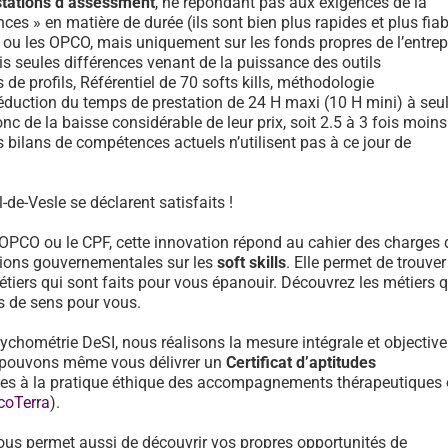
stations d’assessment
, ne répondant pas aux exigences de la
ces » en matière de durée (ils sont bien plus rapides et plus fiab
F ou les OPCO, mais uniquement sur les fonds propres de l’entrep
is seules différences venant de la puissance des outils
e profils, Référentiel de 70 softs kills, méthodologie
réduction du temps de prestation de 24 H maxi (10 H mini) à se
onc de la baisse considérable de leur prix, soit 2.5 à 3 fois moin
 bilans de compétences actuels n’utilisent pas à ce jour de
-de-Vesle se déclarent satisfaits !
 OPCO ou le CPF, cette innovation répond au cahier des charges 
ons gouvernementales sur les
soft skills
. Elle permet de trouver
tiers qui sont faits pour vous épanouir. Découvrez les métiers 
us de sens pour vous.
sychométrie DeSI, nous réalisons la mesure intégrale et objective
et pouvons même vous délivrer un
Certificat d’aptitudes
des à la pratique éthique des accompagnements thérapeutiques
coTerra
).
ous permet aussi de découvrir vos propres opportunités de