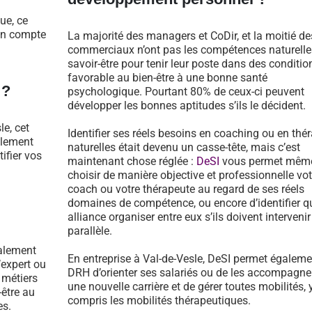
ue, ce
 en compte
La majorité des managers et CoDir, et la moitié de
commerciaux n’ont pas les compétences naturelle
savoir-être pour tenir leur poste dans des conditio
favorable au bien-être à une bonne santé
 ?
psychologique. Pourtant 80% de ceux-ci peuvent
développer les bonnes aptitudes s’ils le décident.
e, cet
Identifier ses réels besoins en coaching ou en thé
llement
naturelles était devenu un casse-tête, mais c’est
tifier vos
maintenant chose réglée :
DeSI
vous permet mêm
choisir de manière objective et professionnelle vot
coach ou votre thérapeute au regard de ses réels
domaines de compétence, ou encore d’identifier qu
alliance organiser entre eux s’ils doivent intervenir
parallèle.
galement
En entreprise à Val-de-Vesle, DeSI permet égaleme
’expert ou
DRH d’orienter ses salariés ou de les accompagne
 métiers
une nouvelle carrière et de gérer toutes mobilités, 
-être au
compris les mobilités thérapeutiques.
es.