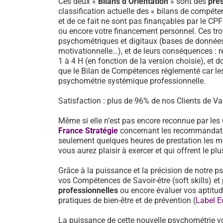
Ces deux «
Bilans d’Orientation
» sont des
pre
classification actuelle des « bilans de compéten
et de ce fait ne sont pas finançables par le CP
ou encore votre financement personnel. Ces tro
psychométriques et digitaux (bases de données d
motivationnelle…), et de leurs conséquences : 
1 à 4 H (en fonction de la version choisie), et d
que le Bilan de Compétences réglementé car les
psychométrie systémique professionnelle.
Satisfaction : plus de 96% de nos Clients de Val
Même si elle n’est pas encore reconnue par les
France Stratégie
concernant les recommandati
seulement quelques heures de prestation les mé
vous aurez plaisir à exercer et qui offrent le pl
Grâce à la puissance et la précision de notre p
vos Compétences de Savoir-être (soft skills) 
professionnelles
ou encore évaluer vos aptitu
pratiques de bien-être et de prévention (
Label E
La puissance de cette nouvelle psychométrie v