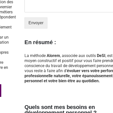
tion des
premier
 métiers
répondent
Envoyer
ulement
par un
En résumé :
tation
opres
La méthode
Alorem
, associée aux outils
DeSI
, es
moyen constructif et positif pour vous faire prend
re
conscience du travail de développement personnel
re en
vous reste à faire afin d’
évoluer vers votre perfo
professionnelle naturelle, votre épanouissement
personnel et votre bien-être au quotidien.
Quels sont mes besoins en
développement personnel ?