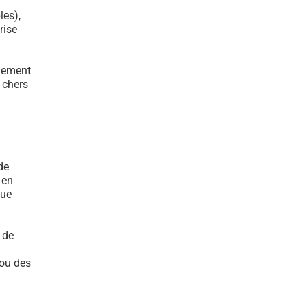
les),
rise
ulement
s chers
de
 en
que
 de
 ou des