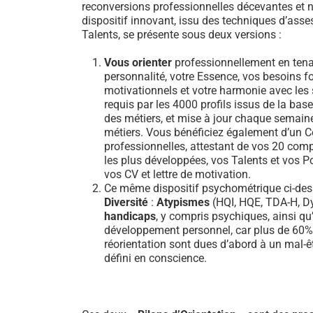
reconversions professionnelles décevantes et n
dispositif innovant, issu des techniques d’ass
Talents, se présente sous deux versions :
Vous orienter
professionnellement en tena
personnalité, votre Essence, vos besoins 
motivationnels et votre harmonie avec les sa
requis par les 4000 profils issus de la b
des métiers, et mise à jour chaque semain
métiers. Vous bénéficiez également d’un Ce
professionnelles, attestant de vos 20 comp
les plus développées, vos Talents et vos Po
vos CV et lettre de motivation.
Ce même dispositif psychométrique ci-dess
Diversité
:
Atypismes
(HQI, HQE, TDA-H, Dy
handicaps
, y compris psychiques, ainsi qu’
développement personnel, car plus de 60
réorientation sont dues d’abord à un mal-ê
défini en conscience.