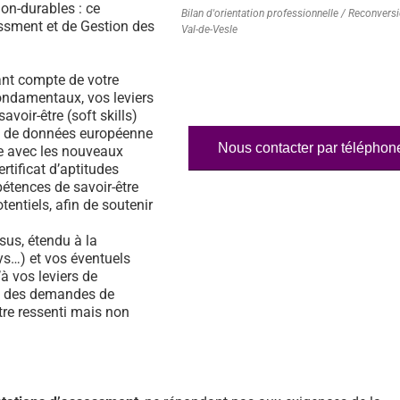
on-durables : ce
Bilan d'orientation professionnelle / Reconvers
essment et de Gestion des
Val-de-Vesle
nt compte de votre
fondamentaux, vos leviers
voir-être (soft skills)
ase de données européenne
Nous contacter par téléphon
e avec les nouveaux
rtificat d’aptitudes
étences de savoir-être
tentiels, afin de soutenir
us, étendu à la
s…) et vos éventuels
à vos leviers de
% des demandes de
tre ressenti mais non