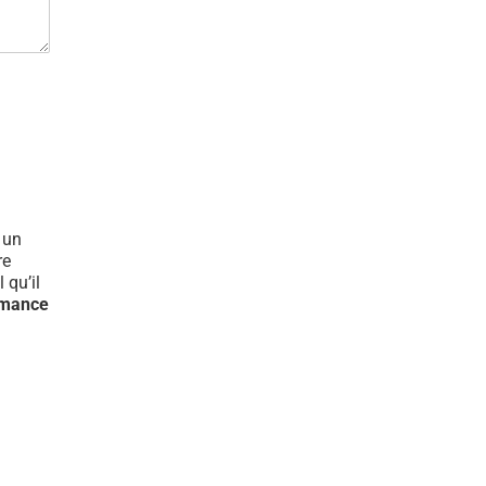
t un
re
 qu’il
rmance