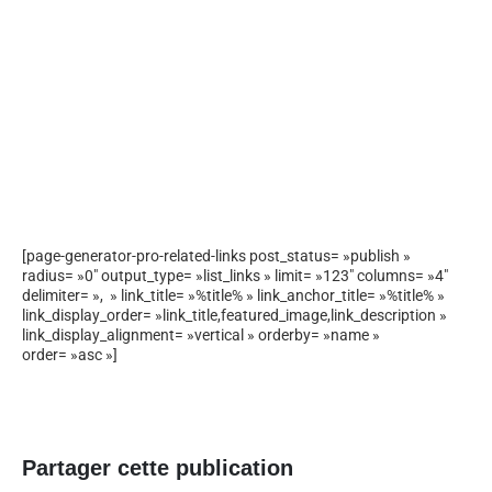
[page-generator-pro-related-links post_status= »publish »
radius= »0″ output_type= »list_links » limit= »123″ columns= »4″
delimiter= », » link_title= »%title% » link_anchor_title= »%title% »
link_display_order= »link_title,featured_image,link_description »
link_display_alignment= »vertical » orderby= »name »
order= »asc »]
Partager cette publication