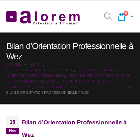
0
Bilan d’Orientation Professionnelle à
Wez
ACCUEIL
BLOG
TEST DE PERSONNALITÉ
,
ASSESSMENT
,
GESTION DES TALENTS
,
ORIENTATION PROFESSIONNELLE
,
RECONVERSION PROFESSIONNELLE
,
DEVELOPPEMENT PERSONNEL
,
CONDUITE DU CHANGEMENT
,
CHANGEMENT
,
BILAN DE COMPÉTENCES
BILAN D’ORIENTATION PROFESSIONNELLE À WEZ
Bilan d’Orientation Professionnelle à
16
Nov
Wez