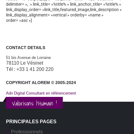
delimiter= », » link_title= »%title% » link_anchor_title= »%title% »
link_display_order= »link_title,featured_image,link_description »
link_display_alignment= »vertical » orderby= »name »
order= »asc »]
CONTACT DETAILS
51 bis Avenue de Lorraine
78110 Le Vésinet
Tél : +33 1 41 200 220
COPYRIGHT ALOREM © 2005-2024
Adn Digital Consultant en référencement
Valorisons l'Humain !
PRINCIPALES PAGES
Professionnels