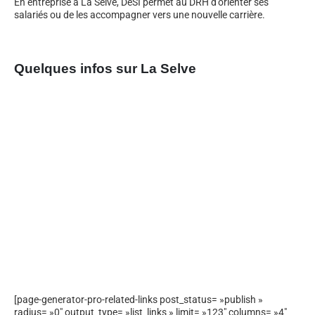
En entreprise à La Selve, DeSI permet au DRH d’orienter ses
salariés ou de les accompagner vers une nouvelle carrière.
Quelques infos sur La Selve
[page-generator-pro-related-links post_status= »publish »
radius= »0″ output_type= »list_links » limit= »123″ columns= »4″