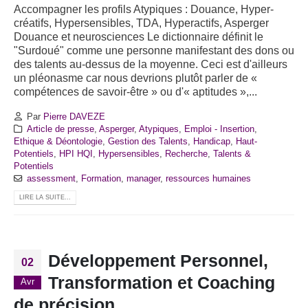
Accompagner les profils Atypiques : Douance, Hyper-
créatifs, Hypersensibles, TDA, Hyperactifs, Asperger
Douance et neurosciences Le dictionnaire définit le
"Surdoué" comme une personne manifestant des dons ou
des talents au-dessus de la moyenne. Ceci est d'ailleurs
un pléonasme car nous devrions plutôt parler de «
compétences de savoir-être » ou d'« aptitudes »,...
Par
Pierre DAVEZE
Article de presse
,
Asperger
,
Atypiques
,
Emploi - Insertion
,
Ethique & Déontologie
,
Gestion des Talents
,
Handicap
,
Haut-
Potentiels
,
HPI HQI
,
Hypersensibles
,
Recherche
,
Talents &
Potentiels
assessment
,
Formation
,
manager
,
ressources humaines
LIRE LA SUITE...
Développement Personnel,
02
Transformation et Coaching
Avr
de précision