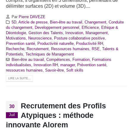
compris, s’organisent en 3 dimensions, permettant de
délimiter surfaces (2D) et volume (3D)....
Par
Pierre DAVEZE
5D
,
Article de presse
,
Bien-être au travail
,
Changement
,
Conduite
du changement
,
Developpement personnel
,
Efficience
,
Ethique &
Déontologie
,
Gestion des Talents
,
Innovation
,
Management
,
Motivations
,
Neuroscience
,
Posture collaborative positive
,
Prevention santé
,
Productivité naturelle
,
Productivité RH
,
Recherche
,
Recrutement
,
Ressources humaines
,
RSE
,
Talents &
Potentiels
,
Techniques de Management
Bien-être au travail
,
Compétences
,
Formation
,
Formations
individualisées
,
Innovation RH
,
manager
,
Prévention santé
,
ressources humaines
,
Savoir-être
,
Soft skills
LIRE LA SUITE...
Recrutement des Profils
30
Atypiques : méthode
Juil
innovante Alorem