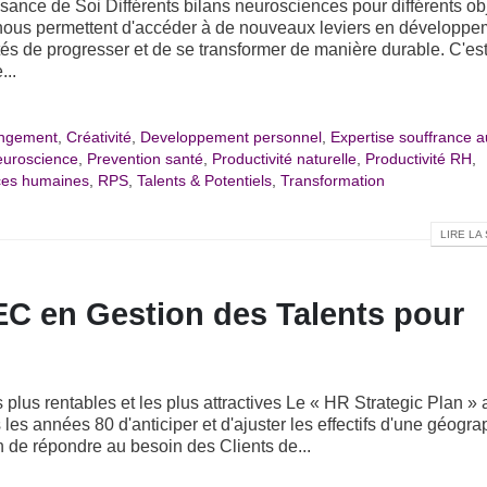
nce de Soi Différents bilans neurosciences pour différents obj
nous permettent d'accéder à de nouveaux leviers en développe
ités de progresser et de se transformer de manière durable. C'es
...
ngement
,
Créativité
,
Developpement personnel
,
Expertise souffrance a
uroscience
,
Prevention santé
,
Productivité naturelle
,
Productivité RH
,
ces humaines
,
RPS
,
Talents & Potentiels
,
Transformation
LIRE LA 
EC en Gestion des Talents pour
 plus rentables et les plus attractives Le « HR Strategic Plan » 
es années 80 d'anticiper et d'ajuster les effectifs d'une géogra
n de répondre au besoin des Clients de...