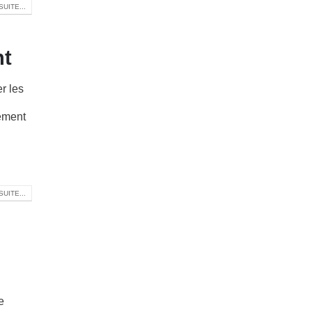
SUITE...
nt
r les
ement
SUITE...
e