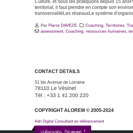
Culture, et nous les pratiquons depuis 15 ans
territorial, il faut prendre en compte son envir
transversalitéLes réseauxLe système d'organis
Par
Pierre DAVEZE
Coaching
,
Territoires
,
Tra
assessment
,
Coaching
,
ressources humaines
,
te
CONTACT DETAILS
51 bis Avenue de Lorraine
78110 Le Vésinet
Tél : +33 1 41 200 220
COPYRIGHT ALOREM © 2005-2024
Adn Digital Consultant en référencement
Valorisons l'Humain !