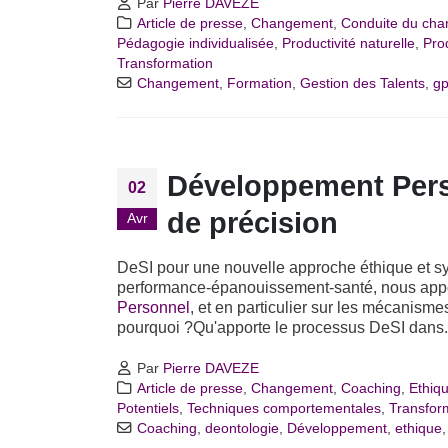
Par
Pierre DAVEZE
Article de presse
,
Changement
,
Conduite du ch
Pédagogie individualisée
,
Productivité naturelle
,
Pro
Transformation
Changement
,
Formation
,
Gestion des Talents
,
g
Développement Pers
02
de précision
Avr
DeSI pour une nouvelle approche éthique et s
performance-épanouissement-santé, nous appor
Personnel
, et en particulier sur les mécanism
pourquoi ?Qu'apporte le processus DeSI dans.
Par
Pierre DAVEZE
Article de presse
,
Changement
,
Coaching
,
Ethiq
Potentiels
,
Techniques comportementales
,
Transfor
Coaching
,
deontologie
,
Développement
,
ethique