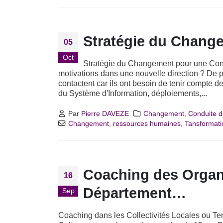
Stratégie du Chang
05
Oct
Stratégie du Changement pour une Condu
motivations dans une nouvelle direction ? De
contactent car ils ont besoin de tenir comp
du Système d'Information, déploiements,...
Par
Pierre DAVEZE
Changement
,
Conduite 
Changement
,
ressources humaines
,
Tansformati
Coaching des Organis
16
Département…
Sep
Coaching dans les Collectivités Locales ou Terri