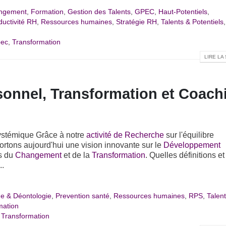
angement
,
Formation
,
Gestion des Talents
,
GPEC
,
Haut-Potentiels
,
ductivité RH
,
Ressources humaines
,
Stratégie RH
,
Talents & Potentiels
,
pec
,
Transformation
LIRE LA 
onnel, Transformation et Coach
ystémique Grâce à notre
activité de Recherche
sur l'équilibre
tons aujourd'hui une vision innovante sur le
Développement
es du
Changement
et de la
Transformation
. Quelles définitions et
..
ue & Déontologie
,
Prevention santé
,
Ressources humaines
,
RPS
,
Talen
mation
,
Transformation