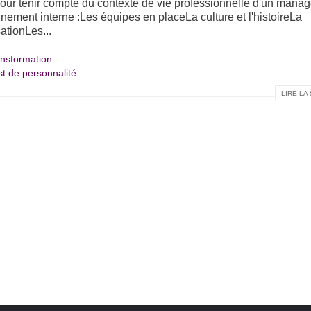
Pour tenir compte du contexte de vie professionnelle d'un manag
onnement interne :Les équipes en placeLa culture et l'histoireLa
ationLes...
nsformation
st de personnalité
LIRE LA 